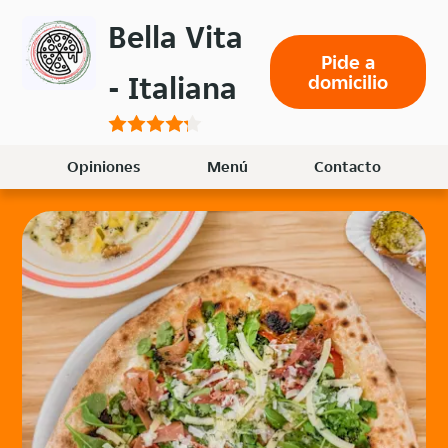
Volver
Bella Vita
al
Pide a
menú
- Italiana
domicilio
principal
Opiniones
Menú
Contacto